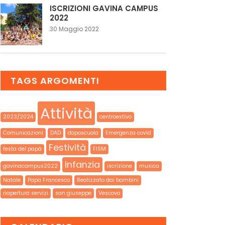
ISCRIZIONI GAVINA CAMPUS
2022
30 Maggio 2022
TAGS ARGOMENTI
Attività
2023/2024
centroestivo
Comunicazioni
DAD
doposcuola
Emergenza covid
Festività
festa del papà
FISM
infanzia
gavinacampus2022
iscrizione
musica
Natale
Papa Francesco
Realizzato dai bambini
riapertura servizi
san giuseppe
Vescovo