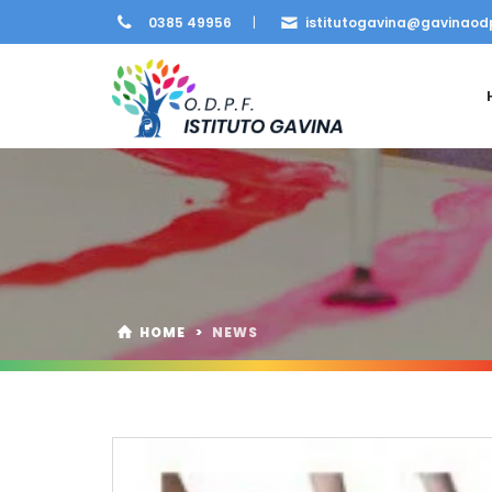
0385 49956
|
istitutogavina@gavinaodp
HOME
>
NEWS