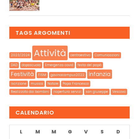
TAGS ARGOMENTI
Attività
2023/2024
centroestivo
Comunicazioni
DAD
doposcuola
Emergenza covid
festa del papà
Festività
infanzia
FISM
gavinacampus2022
iscrizione
musica
Natale
Papa Francesco
Realizzato dai bambini
riapertura servizi
san giuseppe
Vescovo
CALENDARIO
L
M
M
G
V
S
D