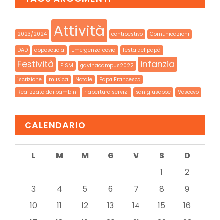
Attività
2023/2024
centroestivo
Comunicazioni
DAD
doposcuola
Emergenza covid
festa del papà
Festività
infanzia
FISM
gavinacampus2022
iscrizione
musica
Natale
Papa Francesco
Realizzato dai bambini
riapertura servizi
san giuseppe
Vescovo
CALENDARIO
L
M
M
G
V
S
D
1
2
3
4
5
6
7
8
9
10
11
12
13
14
15
16