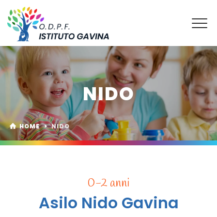
NIDO
HOME
>
NIDO
0-2 anni
Asilo Nido Gavina