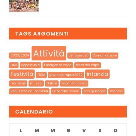
TAGS ARGOMENTI
Attività
2023/2024
centroestivo
Comunicazioni
DAD
doposcuola
Emergenza covid
festa del papà
Festività
infanzia
FISM
gavinacampus2022
iscrizione
musica
Natale
Papa Francesco
Realizzato dai bambini
riapertura servizi
san giuseppe
Vescovo
CALENDARIO
L
M
M
G
V
S
D