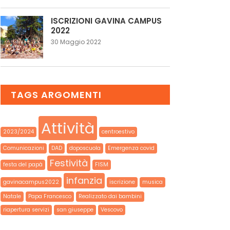
ISCRIZIONI GAVINA CAMPUS
2022
30 Maggio 2022
TAGS ARGOMENTI
Attività
2023/2024
centroestivo
Comunicazioni
DAD
doposcuola
Emergenza covid
Festività
festa del papà
FISM
infanzia
gavinacampus2022
iscrizione
musica
Natale
Papa Francesco
Realizzato dai bambini
riapertura servizi
san giuseppe
Vescovo