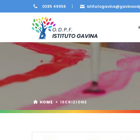
0385 49956
|
istitutogavina@gavinaodp
HOME
>
ISCRIZIONE