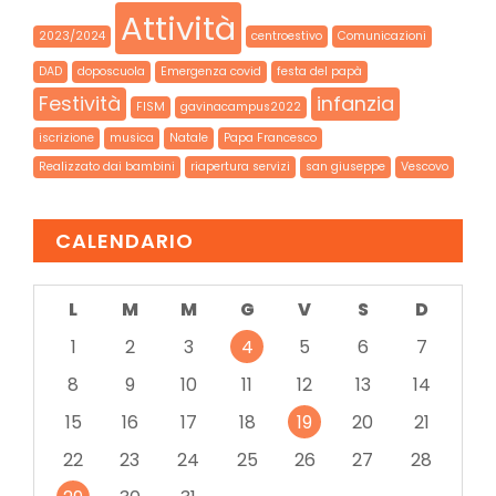
Attività
2023/2024
centroestivo
Comunicazioni
DAD
doposcuola
Emergenza covid
festa del papà
Festività
infanzia
FISM
gavinacampus2022
iscrizione
musica
Natale
Papa Francesco
Realizzato dai bambini
riapertura servizi
san giuseppe
Vescovo
CALENDARIO
L
M
M
G
V
S
D
1
2
3
4
5
6
7
8
9
10
11
12
13
14
15
16
17
18
19
20
21
22
23
24
25
26
27
28