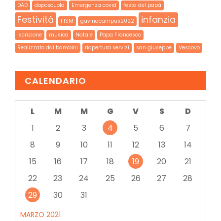
DAD
doposcuola
Emergenza covid
festa del papà
Festività
infanzia
FISM
gavinacampus2022
iscrizione
musica
Natale
Papa Francesco
Realizzato dai bambini
riapertura servizi
san giuseppe
Vescovo
CALENDARIO
L
M
M
G
V
S
D
1
2
3
4
5
6
7
8
9
10
11
12
13
14
15
16
17
18
19
20
21
22
23
24
25
26
27
28
29
30
31
MARZO 2021