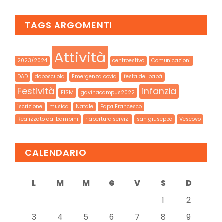
TAGS ARGOMENTI
Attività
2023/2024
centroestivo
Comunicazioni
DAD
doposcuola
Emergenza covid
festa del papà
Festività
infanzia
FISM
gavinacampus2022
iscrizione
musica
Natale
Papa Francesco
Realizzato dai bambini
riapertura servizi
san giuseppe
Vescovo
CALENDARIO
L
M
M
G
V
S
D
1
2
3
4
5
6
7
8
9